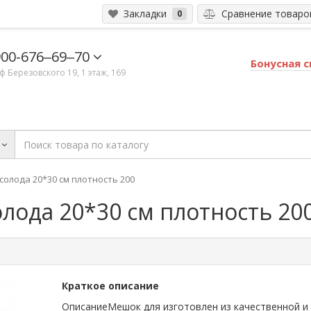
Закладки
Сравнение товар
0
900-676‒69‒70
Бонусная 
ф​ Березовского 19, 1 этаж, 169
солода 20*30 см плотность 200
лода 20*30 см плотность 20
Краткое описание
ОписаниеМешок для изготовлен из качественной и