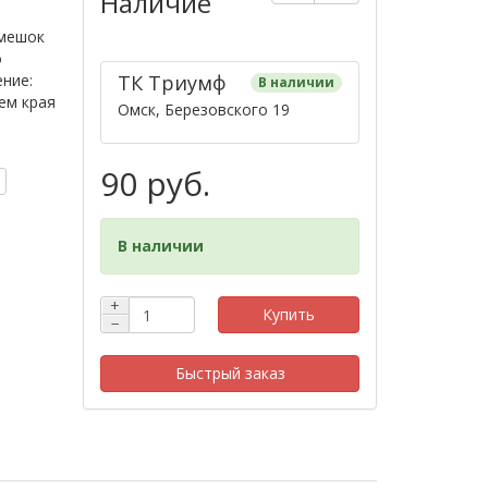
Наличие
 мешок
о
ение:
ТК ​Триумф​
В наличии
ем края
Омск, Березовского 19
90 руб.
В наличии
+
Купить
−
Быстрый заказ