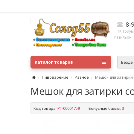
8-
ТК ​Триум
павильон
Каталог товаров
Везде
Пивоварение
Разное
Мешок для затирки 
Мешок для затирки со
Код товара:
РТ-00001759
Бонусные баллы:
3