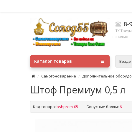
8-
ТК ​Триум
павильон
Каталог товаров
Везде
Самогоноварение
Дополнительное оборуд
Штоф Премиум 0,5 л
Код товара:
bshprem-05
Бонусные баллы:
6