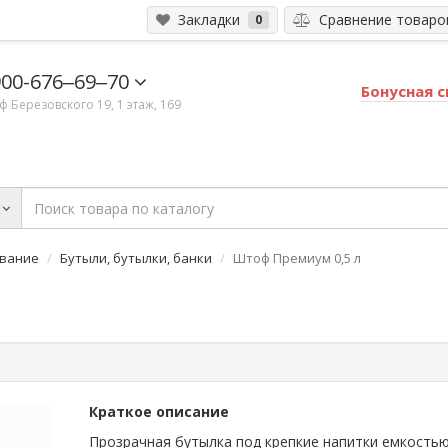
Закладки
Сравнение товар
0
900-676‒69‒70
Бонусная 
ф​ Березовского 19, 1 этаж, 169
ование
Бутыли, бутылки, банки
Штоф Премиум 0,5 л
Краткое описание
Прозрачная бутылка под крепкие напитки емкостью