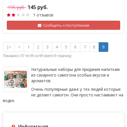
145 руб.
195 руб.
1 отзывов
Сообщить о поступлении
|<
<
1
2
3
4
5
6
7
8
9
Показано с 97 по 99 из 99 (всего 9 страниц)
Натуральные наборы для придания напиткам
из сахарного самогона особых вкусов и
ароматов.
Очень популярные даже у тех людей которые
не делают самогон. Они просто настаивают на
водке.
Информация