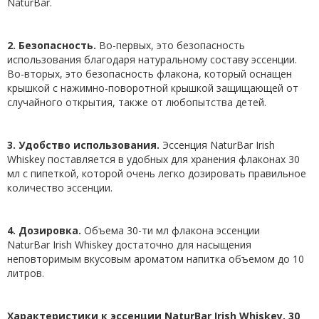
NaturBar.
2. Безопасность.
Во-первых, это безопасность
использования благодаря натуральному составу эссенции.
Во-вторых, это безопасность флакона, который оснащен
крышкой с нажимно-поворотной крышкой защищающей от
случайного открытия, также от любопытства детей.
3. Удобство использования.
Эссенция NaturBar Irish
Whiskey поставляется в удобных для хранения флаконах 30
мл с пипеткой, которой очень легко дозировать правильное
количество эссенции.
4. Дозировка.
Объема 30-ти мл флакона эссенции
NaturBar Irish Whiskey достаточно для насыщения
неповторимым вкусовым ароматом напитка объемом до 10
литров.
Характеристики к эссенции
NaturBar
Irish Whiskey, 30