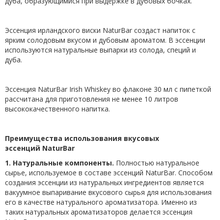
дуба, образующимися при выдержке в дубовых бочках.
Эссенция ирландского виски NaturBar создаст напиток с
ярким солодовым вкусом и дубовым ароматом. В эссенции
используются натуральные выпарки из солода, специй и
дуба.
Эссенция NaturBar Irish Whiskey во флаконе 30 мл с пипеткой
рассчитана для приготовления не менее 10 литров
высококачественного напитка.
Преимущества использования вкусовых
эссенций
NaturBar
1. Натуральные компоненты.
Полностью натуральное
сырье, используемое в составе эссенций NaturBar. Способом
создания эссенции из натуральных ингредиентов является
вакуумное выпаривание вкусового сырья для использования
его в качестве натурального ароматизатора. Именно из
таких натуральных ароматизаторов делается эссенция